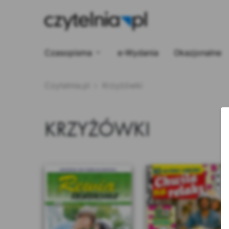
Czasopisma
e-Wydania
Okazjonalne
Czytelnia.pl
Krzyżówki
KRZYŻÓWKI