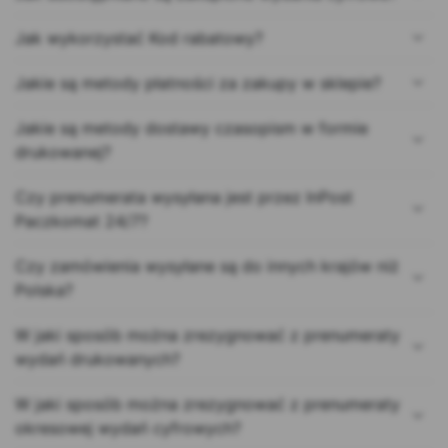
Jak wykorzystać Kod rabatowy?
Jakie są metody płatności za zakupy w sklepie?
Jakie są metody dostawy czasopism w formie
drukowanej?
Czy prenumerata wysyłana jest przez InPost
Paczkomat 24/7?
Czy zamówienia wysyłane są do innych krajów niż
Polska?
W jaki sposób można zrezygnować z prenumeraty
wydań drukowanych?
W jaki sposób można zrezygnować z prenumeraty
okresowej wydań cyfrowych?