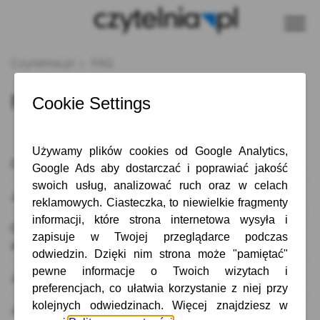
Czytelnia.pl
FAQ
FAQ
Co to jest prenumerata czasopism?
Jak założyć konto?
Czy muszę zakładać konto, aby złożyć
zamówienie w sklepie?
Jak zmienić hasło do Mojego konta?
Jakie są korzyści z założenia konta?