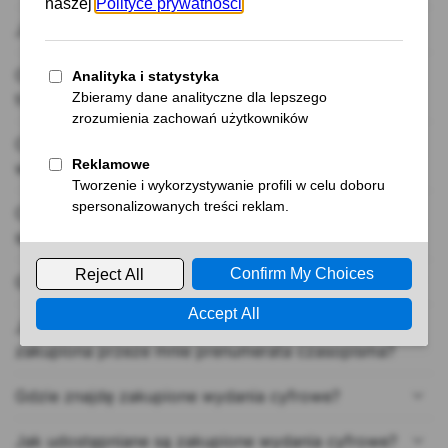
Jak usunąć konto?
Od którego wydania mogę zakupić prenumeratę
tradycyjną mojego ulubionego czasopisma?
Czy wszystkie czasopisma sprzedawane są także
w formie wydań cyfrowych?
Czy mogę zakupić wydania archiwalne czasopism
sprzedawanych w sklepie Czytelnia.pl?
Gdzie sprawdzę jakie produkty i kiedy zakupiłem?
Jak mogę sprawdzić jakie wydania obejmuje
zakupiona przeze mnie prenumerata czasopisma?
Gdzie znajdę zakupione wydania cyfrowe?
Jak udostępniane są zakupione wydania cyfrowe?