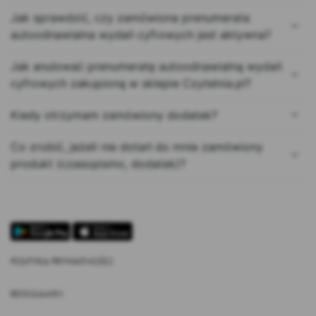
Jak sprawdzić, czy zamówiona prenumerata
autoodnawialna wydań cyfrowych jest aktywna?
Jak anulować prenumeratę autoodnawialną wydań
cyfrowych zakupioną w sklepie Czytelnia.pl?
Kiedy otrzymam zamówiony dodatek?
Co zrobić, jeżeli nie dotarł do mnie zamówiony
produkt (czasopismo, dodatek)?
POLITYKA PRYWATNOŚCI
REGULAMIN