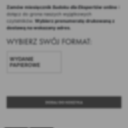
Zamów miesięcznik
Sudoku dla Ekspertów
online
i
dołącz do grona naszych wyjątkowych
czytelników.
Wybierz prenumeratę drukowaną z
dostawą na wskazany adres.
WYBIERZ SWÓJ FORMAT:
WYDANIE
PAPIEROWE
DODAJ DO KOSZYKA